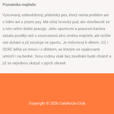
Poznámka majitele:
Vyrovnaný, sebevědomý, přátelský pes, který nemá problém ani
s lidmi ani s jinými psy. Má silný lovecký pud, ale všeobecně se
s ním velmi dobře pracuje. Jeho sportovní a pracovní kariéra
začala později než u sourozenců skrz změnu majitele, ale rychle
vše dohání a již exceluje ve sportu. Je milionový k dětem. CC i
OCRC běhá se mnou i s dítětem, se kterým se opakovaně
umístil i na bedně. Svou rodinu však bez zaváhání bude chránit a
již se nejednou ukázal v jejich obraně.
Copyright © 2026 Catahoula Club