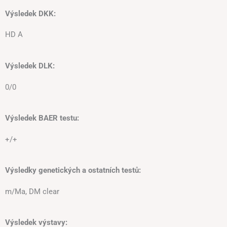
Výsledek DKK:
HD A
Výsledek DLK:
0/0
Výsledek BAER testu:
+/+
Výsledky genetických a ostatních testů:
m/Ma, DM clear
Výsledek výstavy: