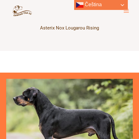
Přeskočit
Čeština‎
na
obsah
Asterix Nox Lougarou Rising